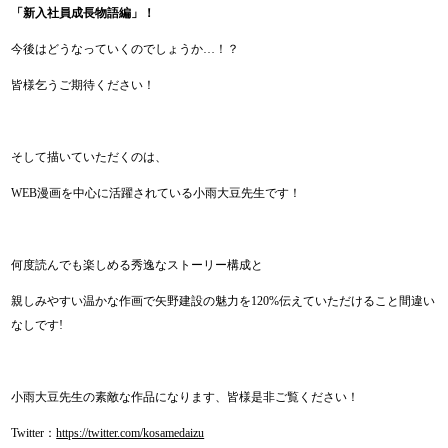
「新入社員成長物語編」！
今後はどうなっていくのでしょうか…！？
皆様乞うご期待ください！
そして描いていただくのは、
WEB漫画を中心に活躍されている小雨大豆先生です！
何度読んでも楽しめる秀逸なストーリー構成と
親しみやすい温かな作画で矢野建設の魅力を120%伝えていただけること間違い
なしです!
小雨大豆先生の素敵な作品になります、皆様是非ご覧ください！
Twitter：
https://twitter.com/kosamedaizu