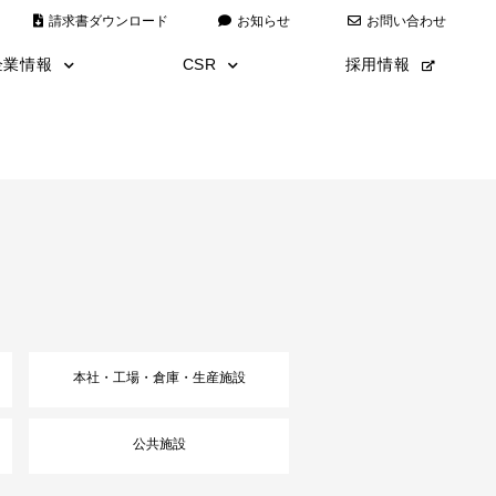
請求書ダウンロード
お知らせ
お問い合わせ
企業情報
CSR
採用情報
代表あいさつ
全日本仮囲い
経営理念
災害復旧
会社情報
こども110番運動
沿革
エコキャップ運動
安全・品質・環境方針
アートミュージアム
ISO9001/ISO14001取得
数字で見る矢野建設
矢野建設漫画
本社・工場・倉庫・生産施設
公共施設