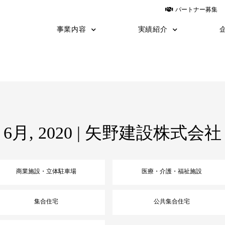
パートナー募集
事業内容
実績紹介
建築
建築施工事例
土木
土木施工事例
運送
設計
yess建築
日鉄物産システム建築
TNF工法
施工の流れ
職長教育
6月, 2020 | 矢野建設株式会社
商業施設・立体駐車場
医療・介護・福祉施設
集合住宅
公共集合住宅