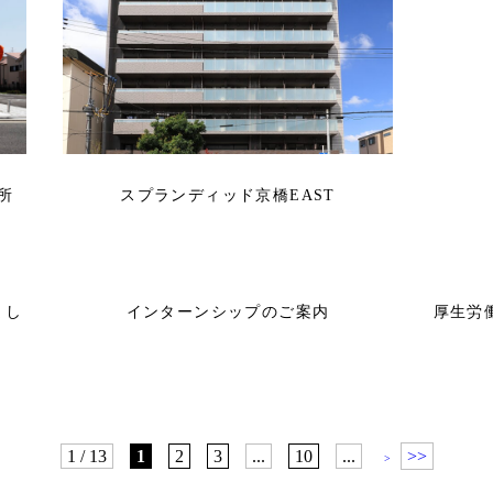
所
スプランディッド京橋EAST
まし
インターンシップのご案内
厚生労
1 / 13
1
2
3
...
10
...
>>
>