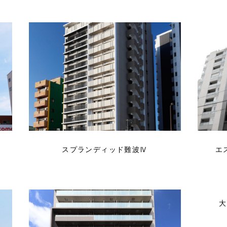
スプランディッド難波Ⅳ
エ
大