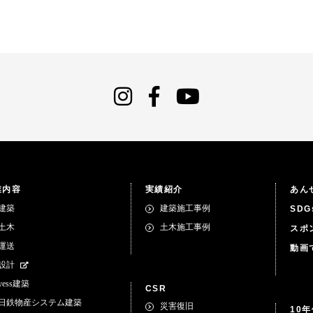
業内容
実績紹介
あん
建築
建築施工事例
SD
土木
土木施工事例
スポ
運送
動画
設計
yess建築
CSR
日鉄物産システム建築
災害復旧
10