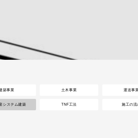
建築事業
土木事業
運送事
産システム建築
TNF工法
施工の流