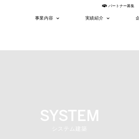
パートナー募集
事業内容
実績紹介
建築
建築施工事例
土木
土木施工事例
運送
設計
yess建築
日鉄物産システム建築
TNF工法
施工の流れ
職長教育
SYSTEM