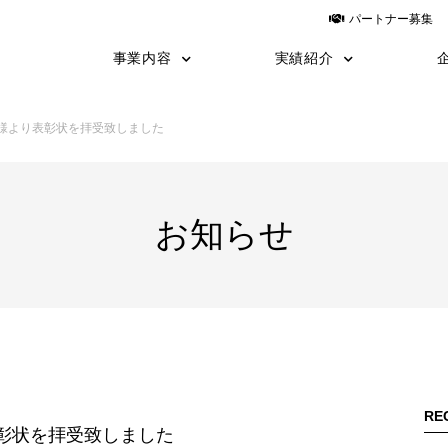
パートナー募集
事業内容
実績紹介
建築
建築施工事例
土木
土木施工事例
運送
設計
yess建築
日鉄物産システム建築
様より表彰状を拝受致しました
TNF工法
施工の流れ
職長教育
お知らせ
RE
彰状を拝受致しました