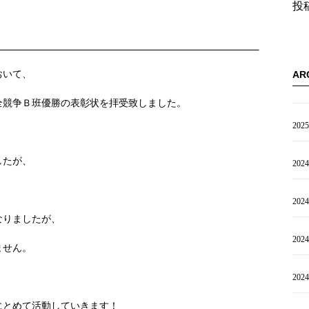
投
おいて、
AR
全競争Ｂ班優勝の表彰状を拝受致しました。
202
したが、
202
202
なりましたが、
202
ません。
202
にとめて活動していきます！