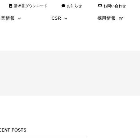
請求書ダウンロード
お知らせ
お問い合わせ
企業情報
CSR
採用情報
代表あいさつ
全日本仮囲い
経営理念
災害復旧
会社情報
こども110番運動
沿革
エコキャップ運動
安全・品質・環境方針
アートミュージアム
ISO9001/ISO14001取得
数字で見る矢野建設
矢野建設漫画
CENT POSTS