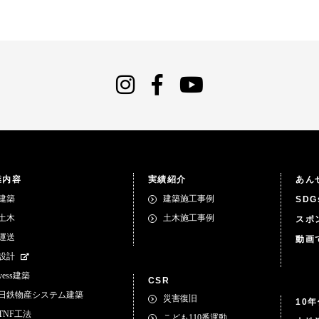
業内容
実績紹介
あん
建築
建築施工事例
SD
土木
土木施工事例
スポ
運送
動画
設計
yess建築
CSR
日鉄物産システム建築
災害復旧
10
TNF工法
こども110番運動