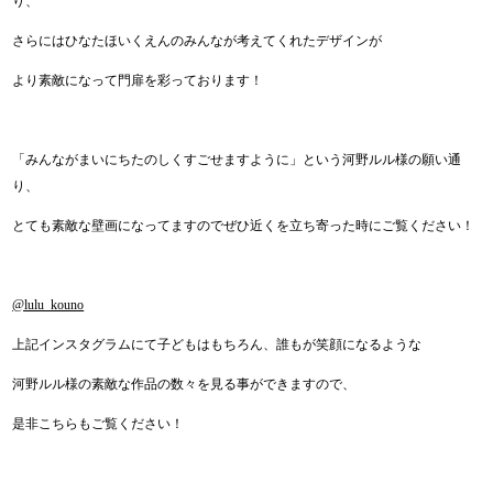
り、
さらにはひなたほいくえんのみんなが考えてくれたデザインが
より素敵になって門扉を彩っております！
「みんながまいにちたのしくすごせますように」という河野ルル様の願い通
り、
とても素敵な壁画になってますのでぜひ近くを立ち寄った時にご覧ください！
@lulu_kouno
上記インスタグラムにて子どもはもちろん、誰もが笑顔になるような
河野ルル様の素敵な作品の数々を見る事ができますので、
是非こちらもご覧ください！