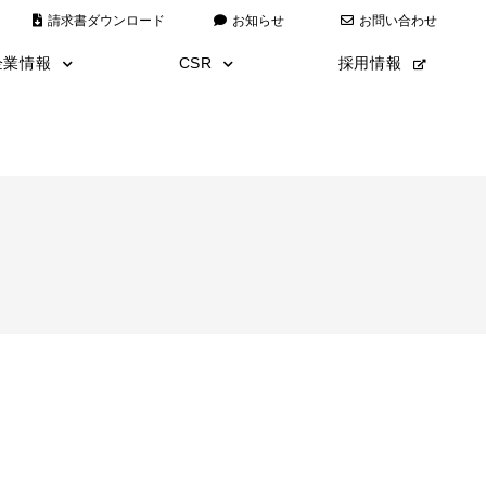
請求書ダウンロード
お知らせ
お問い合わせ
企業情報
CSR
採用情報
代表あいさつ
全日本仮囲い
経営理念
災害復旧
会社情報
こども110番運動
沿革
エコキャップ運動
安全・品質・環境方針
アートミュージアム
ISO9001/ISO14001取得
数字で見る矢野建設
矢野建設漫画