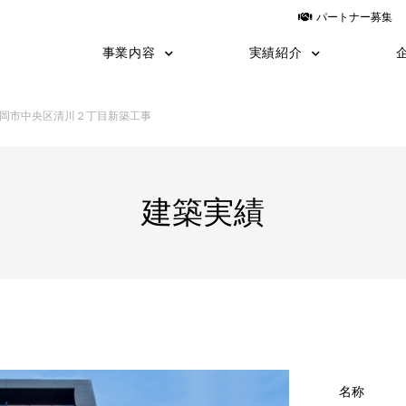
パートナー募集
事業内容
実績紹介
建築
建築施工事例
土木
土木施工事例
運送
設計
yess建築
日鉄物産システム建築
岡市中央区清川２丁目新築工事
TNF工法
施工の流れ
職長教育
建築実績
名称