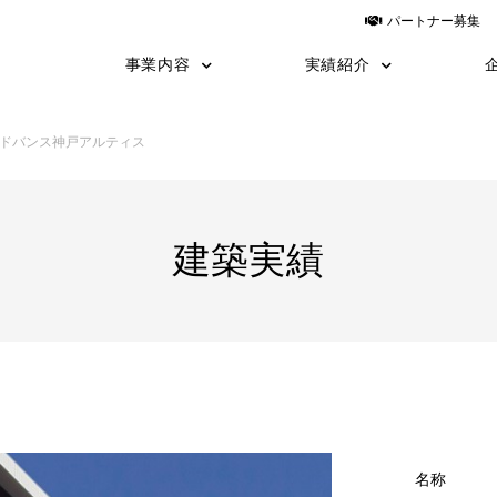
パートナー募集
事業内容
実績紹介
建築
建築施工事例
土木
土木施工事例
運送
設計
yess建築
日鉄物産システム建築
ドバンス神戸アルティス
TNF工法
施工の流れ
職長教育
建築実績
名称