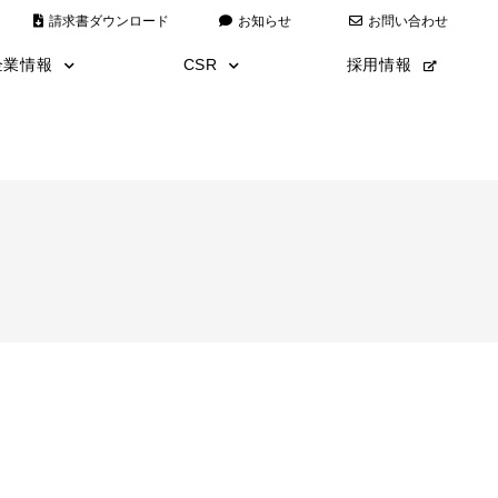
請求書ダウンロード
お知らせ
お問い合わせ
企業情報
CSR
採用情報
代表あいさつ
全日本仮囲い
経営理念
災害復旧
会社情報
こども110番運動
沿革
エコキャップ運動
安全・品質・環境方針
アートミュージアム
ISO9001/ISO14001取得
数字で見る矢野建設
矢野建設漫画