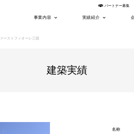
パートナー募集
事業内容
実績紹介
建築
建築施工事例
土木
土木施工事例
運送
設計
yess建築
日鉄物産システム建築
ァーストフィオーレ三国
TNF工法
施工の流れ
職長教育
建築実績
名称