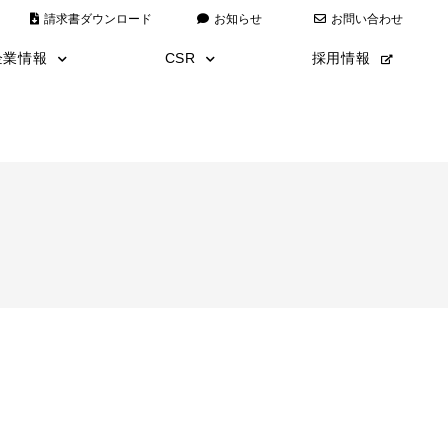
請求書ダウンロード
お知らせ
お問い合わせ
企業情報
CSR
採用情報
代表あいさつ
全日本仮囲い
経営理念
災害復旧
会社情報
こども110番運動
沿革
エコキャップ運動
安全・品質・環境方針
アートミュージアム
ISO9001/ISO14001取得
数字で見る矢野建設
矢野建設漫画